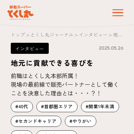
トップ
>
とくし丸ジャーナル
>
インタビュー
>
地元に貢献できる喜びを
2025.05.26
インタビュー
地元に貢献できる喜びを
前職はとくし丸本部所属！
現場の最前線で販売パートナーとして働く
ことを決意した理由とは・・・？！
#40代
#首都圏エリア
#開業1年未満
#セカンドキャリア
#やりがい