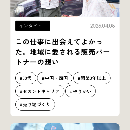
インタビュー
2026.04.08
この仕事に出会えてよかっ
た。地域に愛される販売パー
トナーの想い
#50代
#中国・四国
#開業3年以上
#セカンドキャリア
#やりがい
#売り場づくり