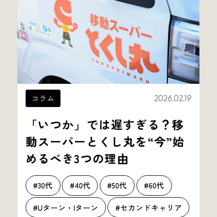
コラム
2026.02.19
「いつか」では遅すぎる？移
動スーパーとくし丸を“今”始
めるべき3つの理由
#30代
#40代
#50代
#60代
#Uターン・Iターン
#セカンドキャリア