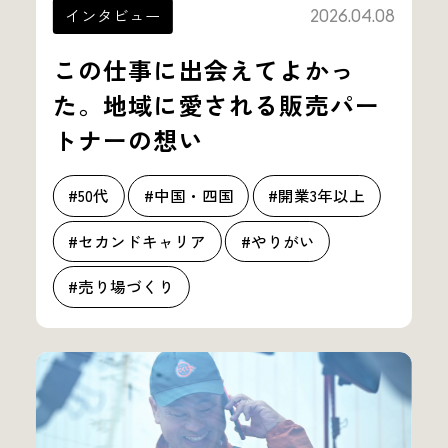
インタビュー
2026.04.08
この仕事に出会えてよかっ
た。地域に愛される販売パー
トナーの想い
#50代
#中国・四国
#開業3年以上
#セカンドキャリア
#やりがい
#売り場づくり